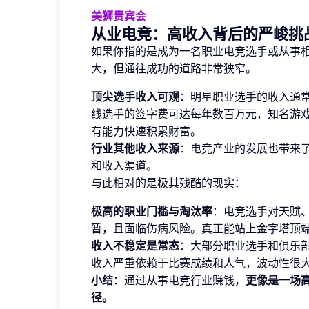
美狮贵宾会
从业电竞：高收入背后的严峻挑
如果你指的是成为一名职业电竞选手或从事
大，但通往成功的道路非常狭窄。
顶尖选手收入可观
：明星职业选手的收入通
线选手的签字费可达每年数百万元，知名游
有能力快速积累财富。
行业其他收入来源
：电竞产业的发展也带来
和收入渠道。
与此相对的是极其残酷的现实：
极高的职业门槛与淘汰率
：电竞选手对天赋
暂，且面临伤病风险。真正能站上金字塔顶
收入不稳定是常态
：大部分职业选手和俱乐
收入严重依赖于比赛成绩和人气，波动性很
小结
：通过从事电竞行业赚钱，
更像是一场高
径。