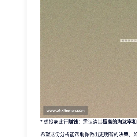
* 想投身此行
赚钱
：需认清其
极高的淘汰率和
希望这份分析能帮助你做出更明智的决策。