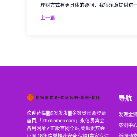
理财方式有更具体的疑问，我很乐意提供进
上一篇
导航
欢迎莅临▓j9发发发▓金狮贵宾会登录
发现金狮
首页,「zhxilinmen.com」永信贵宾会
案例中
备用网址✔正版官网全站,美狮贵宾会
官网,18年信誉推荐安全.保障!赢家专注
新闻动