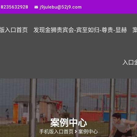
18235632928
j9julebu@52j9.com
版入口首页
发现金狮贵宾会-宾至如归-尊贵-显赫
入口
案例中心
手机版入口首页
案例中心