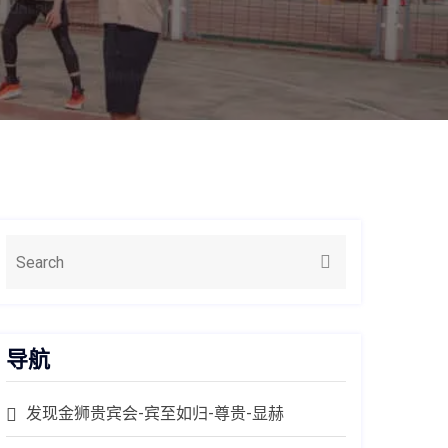
导航
发现金狮贵宾会-宾至如归-尊贵-显赫