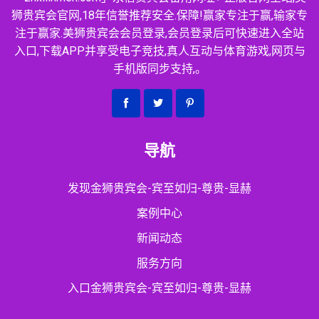
狮贵宾会官网,18年信誉推荐安全.保障!赢家专注于赢,输家专
注于赢家.美狮贵宾会会员登录,会员登录后可快速进入全站
入口,下载APP并享受电子竞技,真人互动与体育游戏,网页与
手机版同步支持,。
导航
发现金狮贵宾会-宾至如归-尊贵-显赫
案例中心
新闻动态
服务方向
入口金狮贵宾会-宾至如归-尊贵-显赫