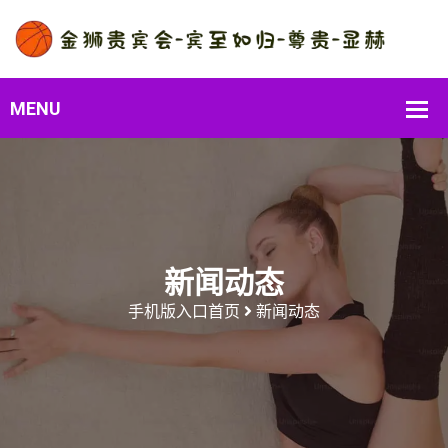
新闻动态
手机版入口首页
新闻动态