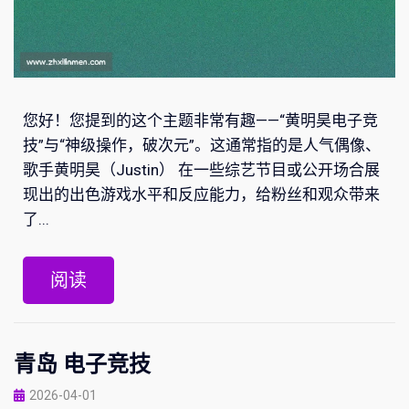
您好！您提到的这个主题非常有趣——“黄明昊电子竞
技”与“神级操作，破次元”。这通常指的是人气偶像、
歌手黄明昊（Justin） 在一些综艺节目或公开场合展
现出的出色游戏水平和反应能力，给粉丝和观众带来
了...
阅读
青岛 电子竞技
2026-04-01