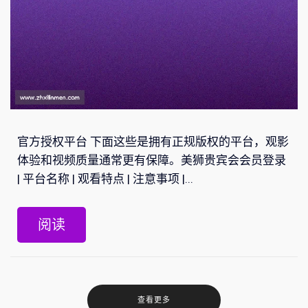
官方授权平台 下面这些是拥有正规版权的平台，观影
体验和视频质量通常更有保障。美狮贵宾会会员登录
| 平台名称 | 观看特点 | 注意事项 |...
阅读
查看更多