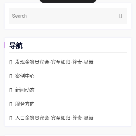
导航
发现金狮贵宾会-宾至如归-尊贵-显赫
案例中心
新闻动态
服务方向
入口金狮贵宾会-宾至如归-尊贵-显赫