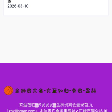
务
2026-03-10
欢迎莅临▓j9发发发▓金狮贵宾会登录首页,
「zhxilinmen.com」永信贵宾会备用网址✔正版官网全站,美