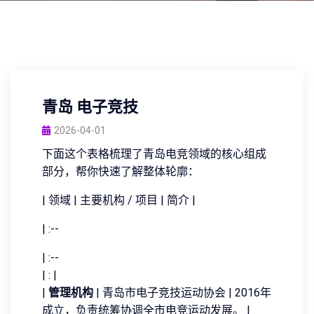
青岛 电子竞技
2026-04-01
下面这个表格梳理了青岛电竞领域的核心组成
部分，帮你快速了解整体轮廓：
| 领域 | 主要机构 / 项目 | 简介 |
| :--
| :--
| : |
|
管理机构
| 青岛市电子竞技运动协会 | 2016年
成立，负责统筹协调全市电竞运动发展。 |