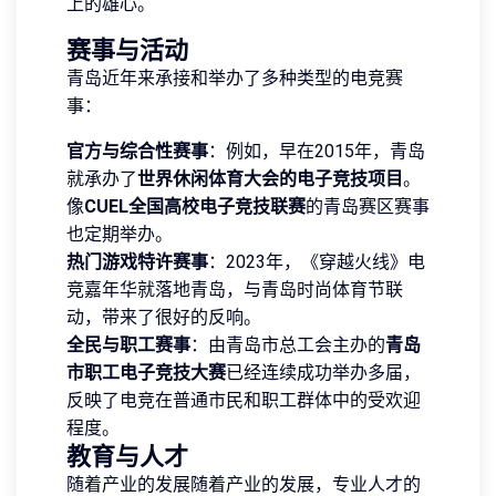
上的雄心。
赛事与活动
青岛近年来承接和举办了多种类型的电竞赛
事：
官方与综合性赛事
：例如，早在2015年，青岛
就承办了
世界休闲体育大会的电子竞技项目
。
像
CUEL全国高校电子竞技联赛
的青岛赛区赛事
也定期举办。
热门游戏特许赛事
：2023年，《穿越火线》电
竞嘉年华就落地青岛，与青岛时尚体育节联
动，带来了很好的反响。
全民与职工赛事
：由青岛市总工会主办的
青岛
市职工电子竞技大赛
已经连续成功举办多届，
反映了电竞在普通市民和职工群体中的受欢迎
程度。
教育与人才
随着产业的发展随着产业的发展，专业人才的