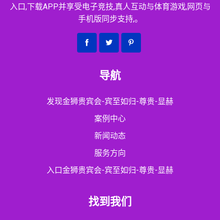
入口,下载APP并享受电子竞技,真人互动与体育游戏,网页与
手机版同步支持,。
导航
发现金狮贵宾会-宾至如归-尊贵-显赫
案例中心
新闻动态
服务方向
入口金狮贵宾会-宾至如归-尊贵-显赫
找到我们