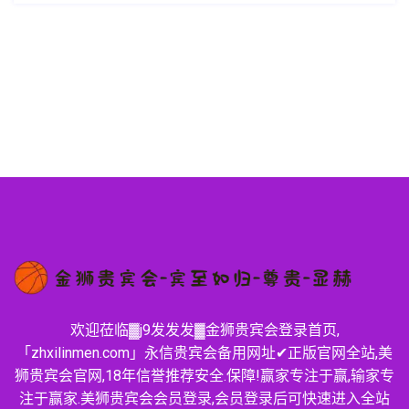
欢迎莅临▓j9发发发▓金狮贵宾会登录首页,
「zhxilinmen.com」永信贵宾会备用网址✔正版官网全站,美
狮贵宾会官网,18年信誉推荐安全.保障!赢家专注于赢,输家专
注于赢家.美狮贵宾会会员登录,会员登录后可快速进入全站