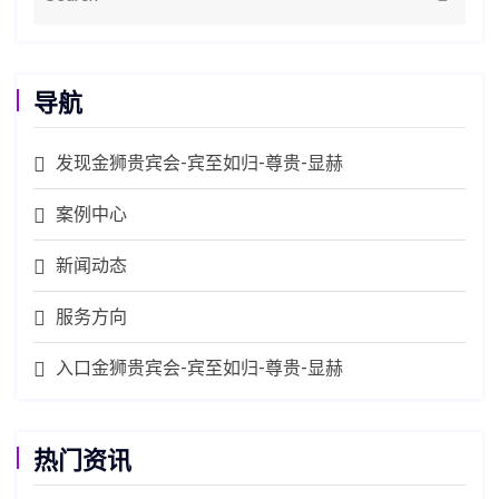
导航
发现金狮贵宾会-宾至如归-尊贵-显赫
案例中心
新闻动态
服务方向
入口金狮贵宾会-宾至如归-尊贵-显赫
热门资讯